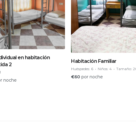
ividual en habitación
Habitación Familiar
ida 2
Huéspedes:
6
Niños:
4
Tamaño:
2
1
€
60
por noche
r noche