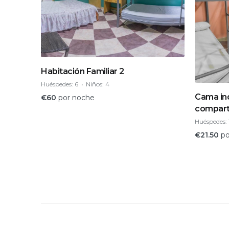
Habitación Familiar 2
Huéspedes:
6
Niños:
4
Cama ind
€
60
por noche
compart
Huéspedes:
€
21.50
po